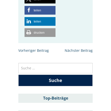
teilen
teilen
drucken
Beitrags-
Vorheriger Beitrag
Nächster Beitrag
Navigation
Suche
nach:
Top-Beiträge