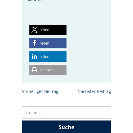
teilen
teilen
teilen
drucken
Beitrags-
Vorheriger Beitrag
Nächster Beitrag
Navigation
Suche
nach: